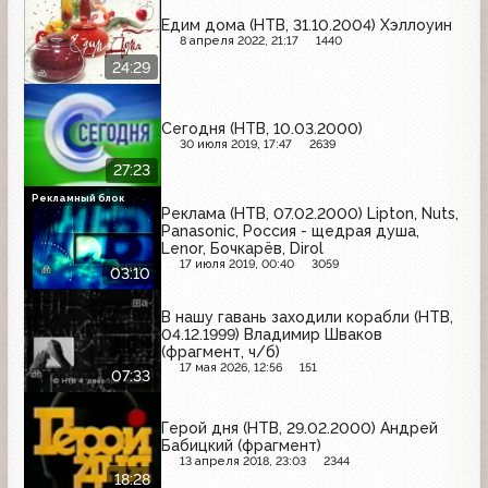
Едим дома (НТВ, 31.10.2004) Хэллоуин
8 апреля 2022, 21:17
1440
24:29
Сегодня (НТВ, 10.03.2000)
30 июля 2019, 17:47
2639
27:23
Рекламный блок
Реклама (НТВ, 07.02.2000) Lipton, Nuts,
Panasonic, Россия - щедрая душа,
Lenor, Бочкарёв, Dirol
17 июля 2019, 00:40
3059
03:10
В нашу гавань заходили корабли (НТВ,
04.12.1999) Владимир Шваков
(фрагмент, ч/б)
17 мая 2026, 12:56
151
07:33
Герой дня (НТВ, 29.02.2000) Андрей
Бабицкий (фрагмент)
13 апреля 2018, 23:03
2344
18:28