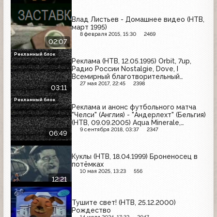
Влад Листьев - Домашнее видео (НТВ,
март 1995)
8 февраля 2015, 15:30
2469
02:07
Рекламный блок
Реклама (НТВ, 12.05.1995) Orbit, 7up,
Радио России Nostalgie, Dove, I
Всемирный благотворительный
фестиваль искусств
27 мая 2017, 22:45
2398
03:11
Рекламный блок
Реклама и анонс футбольного матча
"Челси" (Англия) - "Андерлехт" (Бельгия)
(НТВ, 09.09.2005) Aqua Minerale,
Samsung E730, Sunsilk, Мегафон, Gliss
9 сентября 2018, 03:37
2347
06:49
Kur, Shell Helix, Билайн, Pepsi, Персен,
Арсенальное
Куклы (НТВ, 18.04.1999) Броненосец в
потёмках
10 мая 2025, 13:23
556
12:21
Тушите свет! (НТВ, 25.12.2000)
Рождество