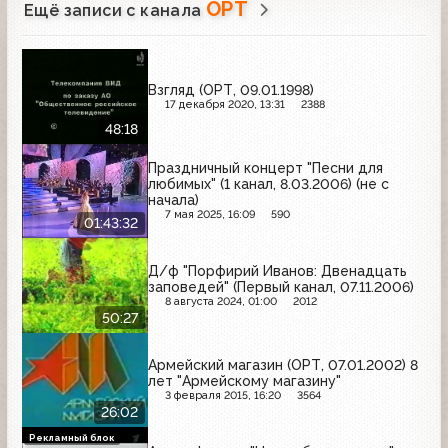
ОРТ
Ещё записи с канала
Взгляд (ОРТ, 09.01.1998)
17 декабря 2020, 13:31
2388
48:18
Праздничный концерт "Песни для
любимых" (1 канал, 8.03.2006) (не с
начала)
7 мая 2025, 16:09
590
01:43:32
Д/ф "Порфирий Иванов: Двенадцать
заповедей" (Первый канал, 07.11.2006)
8 августа 2024, 01:00
2012
50:27
Армейский магазин (ОРТ, 07.01.2002) 8
лет "Армейскому магазину"
3 февраля 2015, 16:20
3564
26:02
Рекламный блок