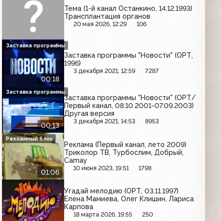
Тема (1-й канал Останкино, 14.12.1993)
Трансплантация органов
20 мая 2026, 12:29
106
Заставка программы
Заставка программы "Новости" (ОРТ,
1996)
3 декабря 2021, 12:59
7287
00:18
Заставка программы
Заставка программы "Новости" (ОРТ/
Первый канал, 08.10.2001-07.09.2003)
Другая версия
3 декабря 2021, 14:53
8953
00:13
Рекламный блок
Реклама (Первый канал, лето 2009)
Триколор ТВ, Турбослим, Добрый,
Camay
10 июня 2023, 19:51
1798
01:06
Угадай мелодию (ОРТ, 03.11.1997)
Елена Мамиева, Олег Клишин, Лариса
Карпова
18 марта 2026, 19:55
250