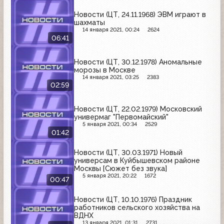
Новости (ЦТ, 24.11.1968) ЭВМ играют в
шахматы
14 января 2021, 00:24
2624
06:41
Новости (ЦТ, 30.12.1978) Аномальные
морозы в Москве
14 января 2021, 03:25
2383
02:59
Новости (ЦТ, 22.02.1979) Московский
универмаг "Первомайский"
5 января 2021, 00:34
2529
01:42
Новости (ЦТ, 30.03.1971) Новый
универсам в Куйбышевском районе
Москвы [Сюжет без звука]
5 января 2021, 20:22
1672
00:47
Новости (ЦТ, 10.10.1976) Праздник
работников сельского хозяйства на
ВДНХ
13 января 2021, 01:31
2731