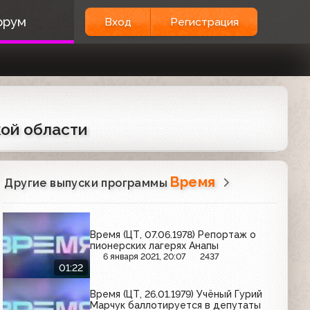
орум
Вход
Регистрация
кой области
Время
Другие выпуски программы
Время (ЦТ, 07.06.1978) Репортаж о
пионерских лагерях Анапы
6 января 2021, 20:07
2437
01:22
Время (ЦТ, 26.01.1979) Учёный Гурий
Марчук баллотируется в депутаты