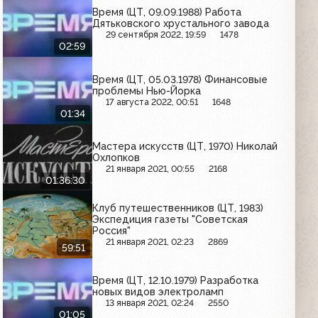
Время (ЦТ, 09.09.1988) Работа
Дятьковского хрустального завода
29 сентября 2022, 19:59
1478
02:59
Время (ЦТ, 05.03.1978) Финансовые
проблемы Нью-Йорка
17 августа 2022, 00:51
1648
01:34
Мастера искусств (ЦТ, 1970) Николай
Охлопков
21 января 2021, 00:55
2168
01:36:30
Клуб путешественников (ЦТ, 1983)
Экспедиция газеты "Советская
Россия"
21 января 2021, 02:23
2869
59:51
Время (ЦТ, 12.10.1979) Разработка
новых видов электроламп
13 января 2021, 02:24
2550
01:05