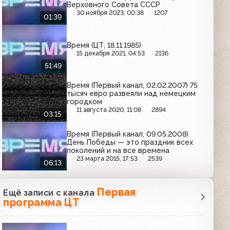
Верховного Совета СССР
30 ноября 2023, 00:38
1207
01:39
Время (ЦТ, 18.11.1985)
15 декабря 2021, 04:53
2136
51:49
Время (Первый канал, 02.02.2007) 75
тысяч евро развеяли над немецким
городком
11 августа 2020, 11:08
2894
03:15
Время (Первый канал, 09.05.2008)
День Победы — это праздник всех
поколений и на все времена
23 марта 2015, 17:53
2539
06:13
Первая
Ещё записи с канала
программа ЦТ