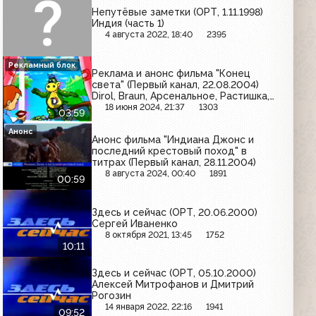
Непутёвые заметки (ОРТ, 1.11.1998)
Индия (часть 1)
4 августа 2022, 18:40
2395
Рекламный блок
Реклама и анонс фильма "Конец
света" (Первый канал, 22.08.2004)
Dirol, Braun, Арсенальное, Растишка,
L'Oreal, Visa, Avon, Prestige, Coca-Cola
18 июня 2024, 21:37
1303
03:59
Анонс
Анонс фильма "Индиана Джонс и
последний крестовый поход" в
титрах (Первый канал, 28.11.2004)
8 августа 2024, 00:40
1891
00:59
Здесь и сейчас (ОРТ, 20.06.2000)
Сергей Иваненко
8 октября 2021, 13:45
1752
10:11
Здесь и сейчас (ОРТ, 05.10.2000)
Алексей Митрофанов и Дмитрий
Рогозин
14 января 2022, 22:16
1941
09:52