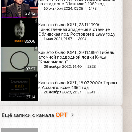
на стадионе "Лужники". 1982 год
10 октября 2024, 01:05
1473
38:42
Как это было (ОРТ, 28.11.1999)
Таинственная эпидемия в станице
Обливская под Ростовом в 1999 году
1 мая 2021, 21:57
2994
35:08
Как это было (ОРТ, 29.11.1997) Гибель
атомной подводной лодки К-419
"Комсомолец"
26 ноября 2020, 14:40
2323
37:57
Как это было (ОРТ, 18.07.2000) Теракт
в Архангельске. 1954 год
26 ноября 2020, 21:37
2241
37:14
ОРТ
Ещё записи с канала