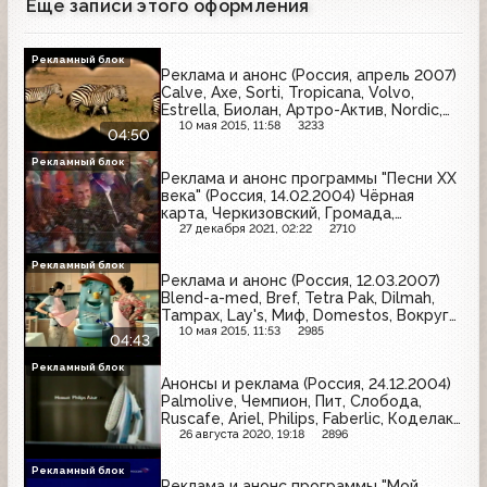
Еще записи этого оформления
Рекламный блок
Реклама и анонс (Россия, апрель 2007)
Calve, Axe, Sorti, Tropicana, Volvo,
Estrella, Биолан, Артро-Актив, Nordic,
Петелинка, Вокруг Света
10 мая 2015, 11:58
3233
04:50
Рекламный блок
Реклама и анонс программы "Песни XX
века" (Россия, 14.02.2004) Чёрная
карта, Черкизовский, Громада,
Геделикс, Мир кожи и меха, Lindt,
27 декабря 2021, 02:22
2710
Микоян, Супер Александр, Старт,
Регулакс, Невское, Арбат-Престиж,
Рекламный блок
Реклама и анонс (Россия, 12.03.2007)
Calgonit, Вокруг Света, Дом кухни,
Blend-a-med, Bref, Tetra Pak, Dilmah,
Техносила
Tampax, Lay's, Миф, Domestos, Вокруг
Света, Fa
10 мая 2015, 11:53
2985
04:43
Рекламный блок
Анонсы и реклама (Россия, 24.12.2004)
Palmolive, Чемпион, Пит, Слобода,
Ruscafe, Ariel, Philips, Faberlic, Коделак,
МТС, Евросеть, Orbit
26 августа 2020, 19:18
2896
Рекламный блок
Реклама и анонс программы "Мой