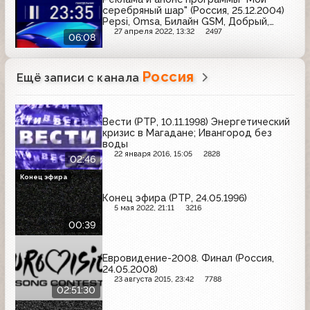
серебряный шар" (Россия, 25.12.2004)
Pepsi, Omsa, Билайн GSM, Добрый,
Л'Этуаль, Белый медведь, Lipton, Tefal,
27 апреля 2022, 13:32
2497
06:08
Indesit, МТС, Смирновъ, Фастум-гель,
Майский чай, Rich, Rowenta, Даниссимо,
Мегафон, Avon
Россия
Ещё записи с канала
Вести (РТР, 10.11.1998) Энергетический
кризис в Магадане; Ивангород без
воды
22 января 2016, 15:05
2828
02:46
Конец эфира
Конец эфира (РТР, 24.05.1996)
5 мая 2022, 21:11
3216
00:39
Евровидение-2008. Финал (Россия,
24.05.2008)
23 августа 2015, 23:42
7788
02:51:30