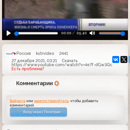
00:00
05:40
Россия
kstrvideo
2441
27 декабря 2021, 03:21
Скачать
https://www.youtube.com/watch?v=4e7f-dGw3Qc
Есть проблема?
0
Комментарии
Войдите
или
зарегистрируйтесь
, чтобы добавить
комментарий
Вход через Телеграм