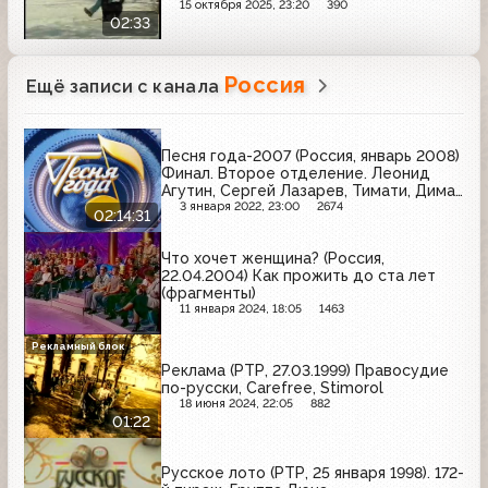
15 октября 2025, 23:20
390
02:33
Россия
Ещё записи с канала
Песня года-2007 (Россия, январь 2008)
Финал. Второе отделение. Леонид
Агутин, Сергей Лазарев, Тимати, Дима
Билан, Алла Пугачева и др.
3 января 2022, 23:00
2674
02:14:31
Что хочет женщина? (Россия,
22.04.2004) Как прожить до ста лет
(фрагменты)
11 января 2024, 18:05
1463
Рекламный блок
Реклама (РТР, 27.03.1999) Правосудие
по-русски, Carefree, Stimorol
18 июня 2024, 22:05
882
01:22
Русское лото (РТР, 25 января 1998). 172-