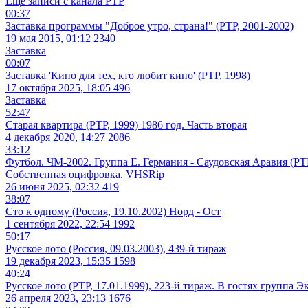
Ещё записи с канала
РТР
00:37
Заставка программы "Доброе утро, страна!" (РТР, 2001-2002)
19 мая 2015, 01:12
2340
Заставка
00:07
Заставка 'Кино для тех, кто любит кино' (РТР, 1998)
17 октября 2025, 18:05
496
Заставка
52:47
Старая квартира (РТР, 1999) 1986 год. Часть вторая
4 декабря 2020, 14:27
2086
33:12
Футбол. ЧМ-2002. Группа E. Германия - Саудовская Аравия (РТР
Собственная оцифровка. VHSRip
26 июня 2025, 02:32
419
38:07
Сто к одному (Россия, 19.10.2002) Норд - Ост
1 сентября 2022, 22:54
1992
50:17
Русское лото (Россия, 09.03.2003), 439-й тираж
19 декабря 2023, 15:35
1598
40:24
Русское лото (РТР, 17.01.1999), 223-й тираж. В гостях группа Э
26 апреля 2023, 23:13
1676