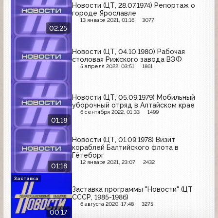
Новости (ЦТ, 28.07.1974) Репортаж о
городе Ярославле
13 января 2021, 01:16
3077
02:25
Новости (ЦТ, 04.10.1980) Рабочая
столовая Рижского завода ВЭФ
5 апреля 2022, 03:51
1861
Новости (ЦТ, 05.09.1979) Мобильный
уборочный отряд в Алтайском крае
6 сентября 2022, 01:33
1499
01:18
Новости (ЦТ, 01.09.1978) Визит
кораблей Балтийского флота в
Гётеборг
12 января 2021, 23:07
2432
01:18
Заставка
Заставка программы "Новости" (ЦТ
СССР, 1985-1986)
6 августа 2020, 17:48
3275
00:17