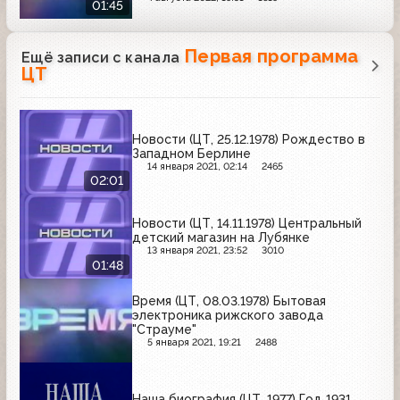
01:45
Первая программа
Ещё записи с канала
ЦТ
Новости (ЦТ, 25.12.1978) Рождество в
Западном Берлине
14 января 2021, 02:14
2465
02:01
Новости (ЦТ, 14.11.1978) Центральный
детский магазин на Лубянке
13 января 2021, 23:52
3010
01:48
Время (ЦТ, 08.03.1978) Бытовая
электроника рижского завода
"Страуме"
5 января 2021, 19:21
2488
Наша биография (ЦТ, 1977) Год 1931