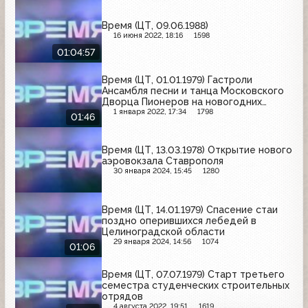
Время (ЦТ, 09.06.1988)
16 июня 2022, 18:16
1598
01:04:57
Время (ЦТ, 01.01.1979) Гастроли
Ансамбля песни и танца Московского
Дворца Пионеров на новогодних
каникулах
1 января 2022, 17:34
1798
01:46
Время (ЦТ, 13.03.1978) Открытие нового
аэровокзала Ставрополя
30 января 2024, 15:45
1280
Время (ЦТ, 14.01.1979) Спасение стаи
поздно оперившихся лебедей в
Целиноградской области
29 января 2024, 14:56
1074
01:06
Время (ЦТ, 07.07.1979) Старт третьего
семестра студенческих строительных
отрядов
4 августа 2022, 19:51
1619