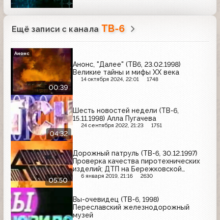
ТВ-6
Ещё записи с канала
Анонс
Анонс, "Далее" (ТВ6, 23.02.1998)
Великие тайны и мифы XX века
14 октября 2024, 22:01
1748
00:39
Шесть новостей недели (ТВ-6,
15.11.1998) Алла Пугачева
24 сентября 2022, 21:23
1751
04:32
Дорожный патруль (ТВ-6, 30.12.1997)
Проверка качества пиротехнических
изделий; ДТП на Бережковской
набережной; пожар в
6 января 2019, 21:16
2630
05:50
Нововоротниковском переулке
Вы-очевидец (ТВ-6, 1998)
Переславский железнодорожный
музей