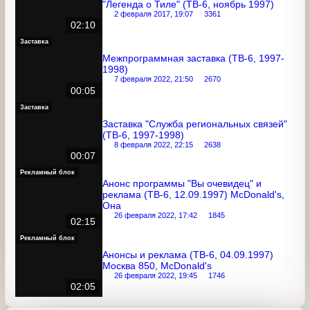
Анонсы сериала "Вавилон-5" и фильма
"Легенда о Тиле" (ТВ-6, ноябрь 1997)
2 февраля 2017, 19:07
3361
02:10
Заставка
Межпрограммная заставка (ТВ-6, 1997-
1998)
7 февраля 2022, 21:50
2670
00:05
Заставка
Заставка "Служба региональных
связей" (ТВ-6, 1997-1998)
8 февраля 2022, 22:15
2638
00:07
Рекламный блок
Анонс программы "Вы очевидец" и
реклама (ТВ-6, 12.09.1997) McDonald's,
Она
26 февраля 2022, 17:42
1845
02:15
Рекламный блок
Анонсы и реклама (ТВ-6, 04.09.1997)
Москва 850, McDonald's
26 февраля 2022, 19:45
1746
02:05