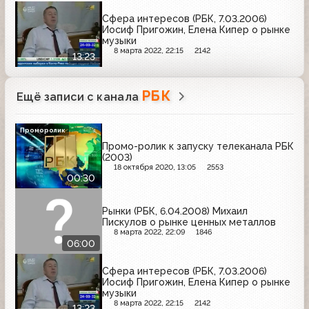
Сфера интересов (РБК, 7.03.2006)
Иосиф Пригожин, Елена Кипер о рынке
музыки
8 марта 2022, 22:15
2142
13:23
РБК
Ещё записи с канала
Проморолик
Промо-ролик к запуску телеканала РБК
(2003)
18 октября 2020, 13:05
2553
00:30
Рынки (РБК, 6.04.2008) Михаил
Пискулов о рынке ценных металлов
8 марта 2022, 22:09
1846
06:00
Сфера интересов (РБК, 7.03.2006)
Иосиф Пригожин, Елена Кипер о рынке
музыки
8 марта 2022, 22:15
2142
13:23