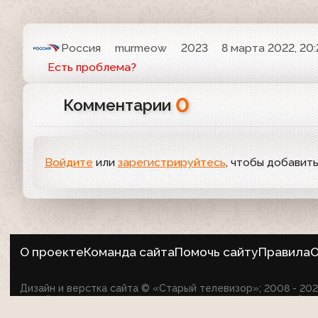
Россия
murmeow
2023
8 марта 2022, 20:
Есть проблема?
0
Комментарии
Войдите
или
зарегистрируйтесь
, чтобы добавит
О проекте
Команда сайта
Помочь сайту
Правила
О
Дизайн и верстка сайта © «Старый телевизор»; 2008 - 2
на сайте не оспаривает авторские права их создателей.