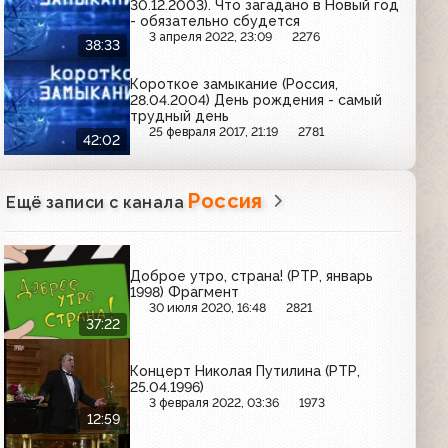
30.12.2003). Что загадано в Новый год
- обязательно сбудется
3 апреля 2022, 23:09
2276
38:33
Короткое замыкание (Россия,
28.04.2004) День рождения - самый
трудный день
25 февраля 2017, 21:19
2781
42:02
Россия
Ещё записи с канала
Доброе утро, страна! (РТР, январь
1998) Фрагмент
30 июля 2020, 16:48
2821
37:22
Концерт Николая Путилина (РТР,
25.04.1996)
3 февраля 2022, 03:36
1973
12:59