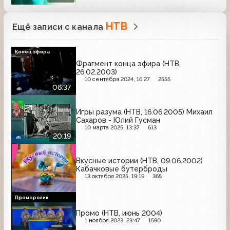
НТВ
Ещё записи с канала
Конец эфира
Фрагмент конца эфира (НТВ,
26.02.2003)
10 сентября 2024, 16:27
2555
06:37
Игры разума (НТВ, 16.06.2005) Михаил
Сахаров - Юлий Гусман
10 марта 2025, 13:37
613
20:19
Вкусные истории (НТВ, 09.06.2002)
Кабачковые бутерброды
13 октября 2025, 19:19
365
Проморолик
Промо (НТВ, июнь 2004)
1 ноября 2023, 23:47
1590