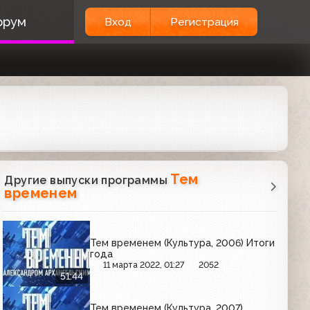
орум
Вход
Регистрация
Тем
Другие выпуски программы
временем
Тем временем (Культура, 2006) Итоги
года
11 марта 2022, 01:27
2052
51:44
Тем временем (Культура, 2007)