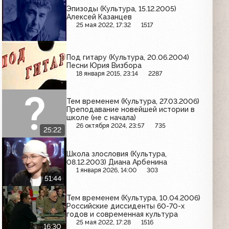
Эпизоды (Культура, 15.12.2005)
Алексей Казанцев
25 мая 2022, 17:32
1517
Под гитару (Культура, 20.06.2004)
Песни Юрия Визбора
18 января 2015, 23:14
2287
Тем временем (Культура, 27.03.2006)
Преподавание новейшей истории в
школе (не с начала)
26 октября 2024, 23:57
735
25:22
Школа злословия (Культура,
08.12.2003) Диана Арбенина
1 января 2026, 14:00
303
51:44
Тем временем (Культура, 10.04.2006)
Российские диссиденты 60-70-х
годов и современная культура
25 мая 2022, 17:28
1516
16:30