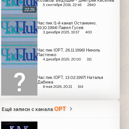
Козаков. Ведущий - Дмитрий Киселёв
5 сентября 2016, 22:46
2840
22:26
Час пик (1-й канал Останкино,
19.10.1994) Павел Гусев
3 декабря 2025, 19:57
400
Час пик (ОРТ, 26.11.1996) Нинэль
Пастенко
4 декабря 2025, 20:00
311
Час пик (ОРТ, 13.02.1997) Наталья
Дабижа
8 мая 2026, 20:21
154
ОРТ
Ещё записи с канала