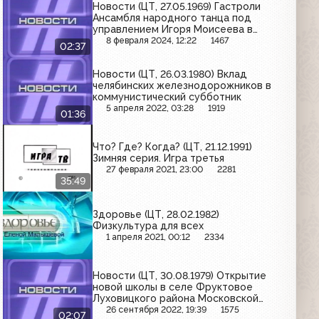
Новости (ЦТ, 27.05.1969) Гастроли
Ансамбля народного танца под
управлением Игоря Моисеева в
Новосибирске
8 февраля 2024, 12:22
1467
02:37
Новости (ЦТ, 26.03.1980) Вклад
челябинских железнодорожников в
коммунистический субботник
5 апреля 2022, 03:28
1919
01:36
Что? Где? Когда? (ЦТ, 21.12.1991)
Зимняя серия. Игра третья
27 февраля 2021, 23:00
2281
35:49
Здоровье (ЦТ, 28.02.1982)
Физкультура для всех
1 апреля 2021, 00:12
2334
Новости (ЦТ, 30.08.1979) Открытие
новой школы в селе Фруктовое
Луховицкого района Московской
области
26 сентября 2022, 19:39
1575
02:07