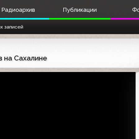
Радиоархив
Публикации
Ф
к записей
в на Сахалине