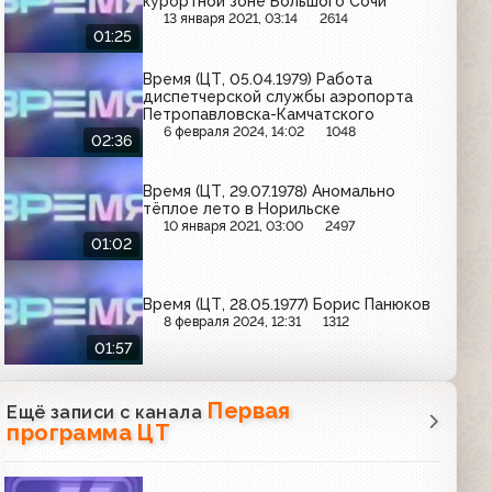
курортной зоне Большого Сочи
13 января 2021, 03:14
2614
01:25
Время (ЦТ, 05.04.1979) Работа
диспетчерской службы аэропорта
Петропавловска-Камчатского
6 февраля 2024, 14:02
1048
02:36
Время (ЦТ, 29.07.1978) Аномально
тёплое лето в Норильске
10 января 2021, 03:00
2497
01:02
Время (ЦТ, 28.05.1977) Борис Панюков
8 февраля 2024, 12:31
1312
01:57
Первая
Ещё записи с канала
программа ЦТ