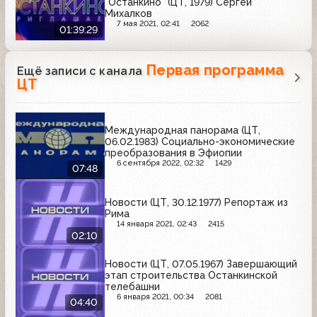
"Останкино" (ЦТ, 1979) Сергей
Михалков
7 мая 2021, 02:41
2062
01:39:29
Первая программа
Ещё записи с канала
ЦТ
Международная панорама (ЦТ,
06.02.1983) Социально-экономические
преобразования в Эфиопии
6 сентября 2022, 02:32
1429
07:48
Новости (ЦТ, 30.12.1977) Репортаж из
Рима
14 января 2021, 02:43
2415
02:10
Новости (ЦТ, 07.05.1967) Завершающий
этап строительства Останкинской
телебашни
6 января 2021, 00:34
2081
04:40