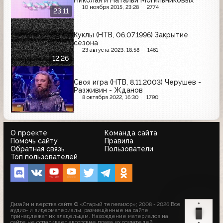
10 ноября 2015, 23:28
2774
23:11
Куклы (НТВ, 06.07.1996) Закрытие
сезона
23 августа 2023, 18:58
1461
12:26
Своя игра (НТВ, 8.11.2003) Черушев -
Разживин - Жданов
8 октября 2022, 16:30
1790
О проекте
Команда сайта
Помочь сайту
Правила
Обратная связь
Пользователи
Топ пользователей
Дизайн и верстка сайта © «Старый телевизор»; 2008 - 2026 Все
аудио- и видеоматериалы, размещённые на сайте,
принадлежат их владельцам. Нахождение материалов на
сайте не оспаривает авторские права их создателей.