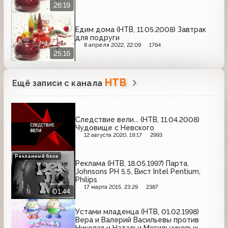
26:19
Едим дома (НТВ, 11.05.2008) Завтрак
для подруги
8 апреля 2022, 22:09
1764
25:16
НТВ
Ещё записи с канала
Следствие вели... (НТВ, 11.04.2008)
Чудовище с Невского
12 августа 2020, 19:17
2993
Рекламный блок
Реклама (НТВ, 18.05.1997) Парта,
Johnsons PH 5.5, Вист Intel Pentium,
Philips
17 марта 2015, 23:29
2387
01:44
Устами младенца (НТВ, 01.02.1998)
Вера и Валерий Васильевы против
Николая и Натальи Могильниковых