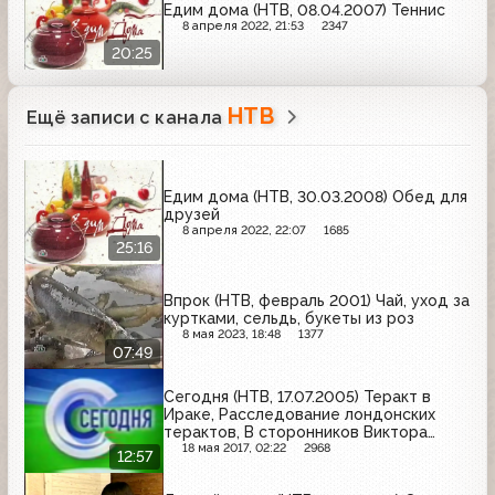
Едим дома (НТВ, 08.04.2007) Теннис
8 апреля 2022, 21:53
2347
20:25
НТВ
Ещё записи с канала
Едим дома (НТВ, 30.03.2008) Обед для
друзей
8 апреля 2022, 22:07
1685
25:16
Впрок (НТВ, февраль 2001) Чай, уход за
куртками, сельдь, букеты из роз
8 мая 2023, 18:48
1377
07:49
Сегодня (НТВ, 17.07.2005) Теракт в
Ираке, Расследование лондонских
терактов, В сторонников Виктора
Ющенко ударила молния, Воровство
18 мая 2017, 02:22
2968
12:57
среди чеченских чиновников, Финал
чемпионата мира по покеру