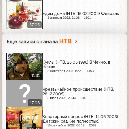
Едим дома (НТВ, 15.02.2004) Февраль
8 апреля 2022, 21:06
1801
37:05
НТВ
Ещё записи с канала
Куклы (НТВ, 25.05.1996) В Чечню, в
Чечню…
8 сентября 2023, 19:22
1453
11:31
Чрезвычайное происшествие (НТВ,
28.12.2005)
8 июля 2026, 23:44
104
17:06
Квартирный вопрос (НТВ, 14.06.2003)
Детский сад (не полностью)
15 сентября 2022, 00:19
2093