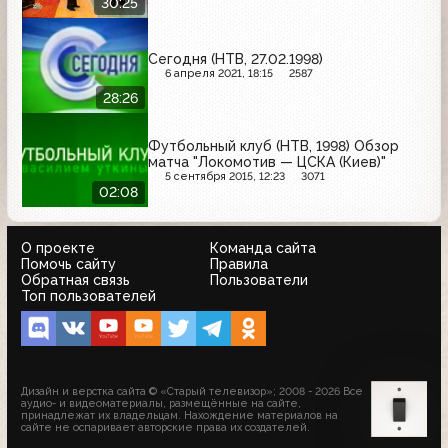
30:25
Сегодня (НТВ, 27.02.1998)
6 апреля 2021, 18:15
2587
28:26
Футбольный клуб (НТВ, 1998) Обзор
матча "Локомотив — ЦСКА (Киев)"
5 сентября 2015, 12:23
3071
02:08
О проекте
Команда сайта
Помочь сайту
Правила
Обратная связь
Пользователи
Топ пользователей
Дизайн и верстка сайта © «Старый телевизор»; 2008 - 2026 Все
аудио- и видеоматериалы, размещённые на сайте,
принадлежат их владельцам. Нахождение материалов на
сайте не оспаривает авторские права их создателей.