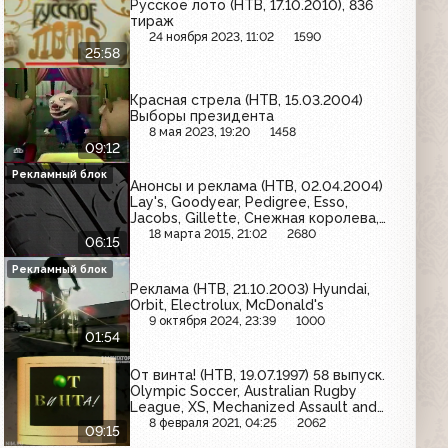
Русское лото (НТВ, 17.10.2010), 836
тираж
24 ноября 2023, 11:02
1590
25:58
Красная стрела (НТВ, 15.03.2004)
Выборы президента
8 мая 2023, 19:20
1458
09:12
Рекламный блок
Анонсы и реклама (НТВ, 02.04.2004)
Lay's, Goodyear, Pedigree, Esso,
Jacobs, Gillette, Снежная королева,
АСТО-гарантия, Кит, Santal, Dell
18 марта 2015, 21:02
2680
06:15
Рекламный блок
Реклама (НТВ, 21.10.2003) Hyundai,
Orbit, Electrolux, McDonald's
9 октября 2024, 23:39
1000
01:54
От винта! (НТВ, 19.07.1997) 58 выпуск.
Olympic Soccer, Australian Rugby
League, XS, Mechanized Assault and
Exploration, Realms of the Haunting
8 февраля 2021, 04:25
2062
09:15