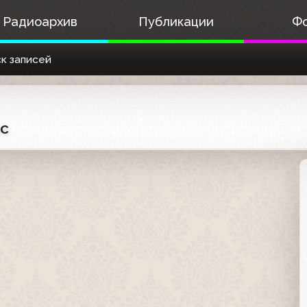
Радиоархив
Публикации
Ф
к записей
ис