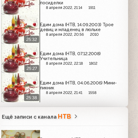
посиделки
8 апреля 2022, 21:14
1911
Едим дома (НТВ, 14.09.2003) Трое
девиц и младенец в люльке
8 апреля 2022, 20:56
2010
25:32
Едим дома (НТВ, 07.12.2008)
Учительница
8 апреля 2022, 22:18
1802
25:27
Едим дома (НТВ, 04.06.2006) Мини-
пикник
8 апреля 2022, 21:41
1558
25:38
НТВ
Ещё записи с канала