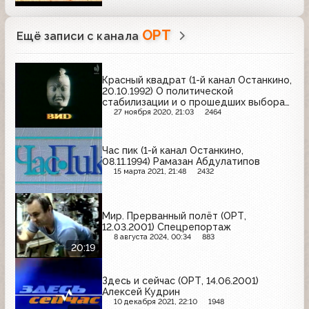
ОРТ
Ещё записи с канала
Красный квадрат (1-й канал Останкино,
20.10.1992) О политической
стабилизации и о прошедших выборах
в Грузии, составе парламента
27 ноября 2020, 21:03
2464
республики, о цветах флага Абхазии,
религиозном факторе в республике, о
грузино-абхазском конфликте (2 часть)
Час пик (1-й канал Останкино,
08.11.1994) Рамазан Абдулатипов
15 марта 2021, 21:48
2432
Мир. Прерванный полёт (ОРТ,
12.03.2001) Спецрепортаж
8 августа 2024, 00:34
883
20:19
Здесь и сейчас (ОРТ, 14.06.2001)
Алексей Кудрин
10 декабря 2021, 22:10
1948