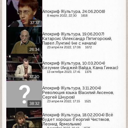
Апокриф (Культура, 24.06.2008)
8 марта 2022, 22:30
1818
37:37
Апокриф (Культура, 19.06.2007)
Катарсис (Александр Пятигорский,
Павел Лунгин) (не с начала)
23 апреля 2022, 17:06
1672
26:34
Апокриф (Культура, 10.03.2004)
Безумие (Анджей Вайда, Кама Гинкас)
13 октября 2023, 17:41
1376
37:30
Апокриф (Культура, 3.11.2004)
Революция языка (Василий Аксенов,
Сергей Шнуров)
23 апреля 2022, 17:15
1521
38:32
Апокриф (Культура, 18.02.2004) Всё
будет хорошо (Георгий Чистяков,
Леонид Ярмольник)