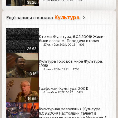
8 октября 2022, 16:43
1535
38:25
Культура
Ещё записи с канала
Кто мы (Культура, 6.02.2006) Жили-
были славяне… Передача вторая
27 октября 2024, 00:12
806
25:53
Культура городов мира (Культура,
1998)
8 июня 2024, 19:21
1766
13:16
Графоман (Культура, 2001)
8 октября 2022, 16:27
1472
16:55
Культурная революция (Культура,
9.09.2004) Настоящий талант в
признании не нуждается (фрагмент)