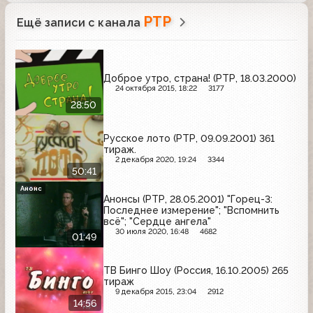
РТР
Ещё записи с канала
Доброе утро, страна! (РТР, 18.03.2000)
24 октября 2015, 18:22
3177
28:50
Русское лото (РТР, 09.09.2001) 361
тираж.
2 декабря 2020, 19:24
3344
50:41
Анонс
Анонсы (РТР, 28.05.2001) "Горец-3:
Последнее измерение"; "Вспомнить
всё"; "Сердце ангела"
30 июля 2020, 16:48
4682
01:49
ТВ Бинго Шоу (Россия, 16.10.2005) 265
тираж
9 декабря 2015, 23:04
2912
14:56