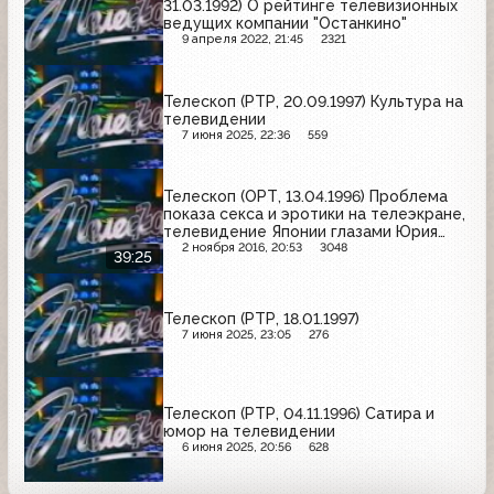
31.03.1992) О рейтинге телевизионных
ведущих компании "Останкино"
9 апреля 2022, 21:45
2321
Телескоп (РТР, 20.09.1997) Культура на
телевидении
7 июня 2025, 22:36
559
Телескоп (ОРТ, 13.04.1996) Проблема
показа секса и эротики на телеэкране,
телевидение Японии глазами Юрия
Соломина
2 ноября 2016, 20:53
3048
39:25
Телескоп (РТР, 18.01.1997)
7 июня 2025, 23:05
276
Телескоп (РТР, 04.11.1996) Сатира и
юмор на телевидении
6 июня 2025, 20:56
628