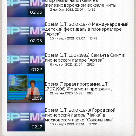
спиртными напитками на
железнодорожном вокзале Читы
2 ноября 2022, 22:07
1435
02:06
Время (ЦТ, 30.07.1977) Международный
детский фестиваль в пионерлагере
"Артек"
10 января 2021, 03:07
2479
02:05
Время (ЦТ, 11.07.1983) Саманта Смит в
пионерском лагере "Артек"
6 января 2021, 21:54
2626
01:22
Время (Первая программа ЦТ,
17.07.1986) Фрагмент программы
21 марта 2026, 15:39
285
18:59
Время (ЦТ, 20.07.1978) Городской
пионерский лагерь "Чайка" в
московском парке "Сокольники"
10 января 2021, 02:51
2700
02:17