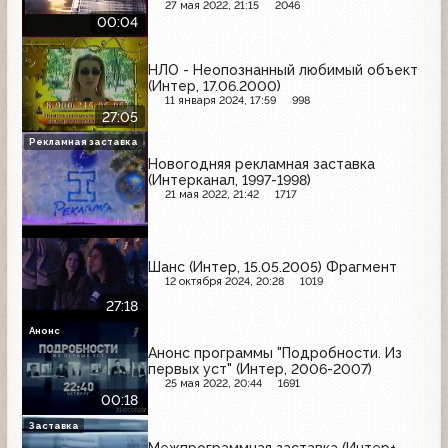
27 мая 2022, 21:15
2046
00:04
НЛО - Неопознанный любимый объект
(Интер, 17.06.2000)
11 января 2024, 17:59
998
27:05
Рекламная заставка
Новогодняя рекламная заставка
(Интерканал, 1997-1998)
21 мая 2022, 21:42
1717
Шанс (Интер, 15.05.2005) Фрагмент
12 октября 2024, 20:28
1019
27:18
Анонс
Анонс программы "Подробности. Из
первых уст" (Интер, 2006-2007)
25 мая 2022, 20:44
1691
00:18
Заставка
Межпрограммная заставка (Интер+,