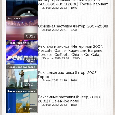
24.08.2007-30.11.2008) Третий вариант
27 мая 2022, 21:33
1940
00:11
Заставка
Основная заставка (Интер, 2007-2008)
26 мая 2022, 21:41
1990
00:12
Рекламный блок
Реклама и анонсы (Интер, май 2004)
Nescafe, Garnier, Кириешки, Багряне,
Cerezos, Coffeeta, Chip-n-Go, Gala,
Sanino, Изабелла
30 июля 2015, 22:34
2380
08:02
Рекламная заставка
Рекламная заставка (Iнтер, 2005)
Город
24 мая 2022, 21:29
1678
00:04
Рекламная заставка
Рекламные заставки (Интер, 2000-
2002) Пшеничное поле
22 мая 2022, 21:53
1810
00:06