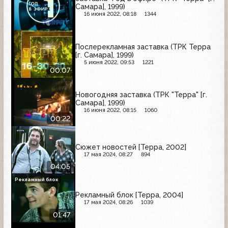
Самара], 1999)
16 июня 2022, 08:18
1344
Послерекламная заставка (ТРК Терра
[г. Самара], 1999)
5 июня 2022, 09:53
1221
00:07
Новогодняя заставка (ТРК "Терра" [г.
Самара], 1999)
16 июня 2022, 08:15
1060
00:22
Сюжет новостей [Терра, 2002]
17 мая 2024, 08:27
894
04:05
Рекламный блок
Рекламный блок [Терра, 2004]
17 мая 2024, 08:26
1039
01:47