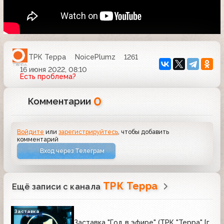
ТРК Терра
NoicePlumz
1261
16 июня 2022, 08:10
Есть проблема?
0
Комментарии
Войдите
или
зарегистрируйтесь
, чтобы добавить
комментарий
Вход через Телеграм
ТРК Терра
Ещё записи с канала
Заставка
Заставка "Год в эфире" (ТРК "Терра" [г.