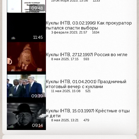
19 октября 2023, 13:06
1233
09:48
Куклы (НТВ, 03.02.1996) Как прокуратор
пытался спасти выборы
3 февраля 2023, 21:57
1634
11:45
Куклы (НТВ, 27.12.1997) Россия во мгле
8 мая 2025, 17:15
593
Куклы (НТВ, 01.04.2001) Праздничный
итоговый вечер с куклами
11 мая 2025, 15:08
521
09:39
Куклы (НТВ, 15.03.1997) Крёстные отцы
и дети
8 мая 2025, 13:21
479
09:14