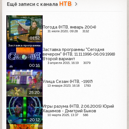
НТВ
Ещё записи с канала
Погода (НТВ, январь 2004)
31 июля 2020, 09:28
3132
01:52
Заставка программы
Заставка программы "Сегодня
вечером" (НТВ, 11.11.1996-06.09.1998)
Второй вариант
3 апреля 2015, 16:19
3079
00:16
Улица Сезам (НТВ, ~1997)
13 января 2023, 16:18
1783
25:20
Игры разума (НТВ, 2.06.2005) Юрий
Хашимов - Дмитрий Быков
10 марта 2025, 13:37
586
20:12