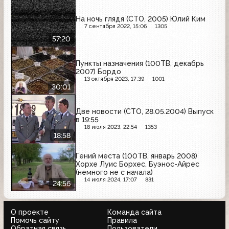
На ночь глядя (СТО, 2005) Юлий Ким
7 сентября 2022, 15:06
1305
57:20
Пункты назначения (100ТВ, декабрь
2007) Бордо
13 октября 2023, 17:39
1001
30:01
Две новости (СТО, 28.05.2004) Выпуск
в 19:55
18 июля 2023, 22:54
1353
18:58
Гений места (100ТВ, январь 2008)
Хорхе Луис Борхес. Буэнос-Айрес
(немного не с начала)
14 июля 2024, 17:07
831
24:56
О проекте
Команда сайта
Помочь сайту
Правила
Обратная связь
Пользователи