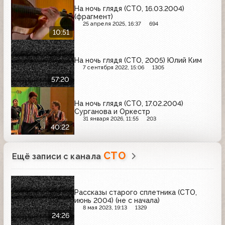
На ночь глядя (СТО, 16.03.2004)
(фрагмент)
25 апреля 2025, 16:37
694
10:51
На ночь глядя (СТО, 2005) Юлий Ким
7 сентября 2022, 15:06
1305
57:20
На ночь глядя (СТО, 17.02.2004)
Сурганова и Оркестр
31 января 2026, 11:55
203
40:22
СТО
Ещё записи с канала
Рассказы старого сплетника (СТО,
июнь 2004) (не с начала)
8 мая 2023, 19:13
1329
24:26