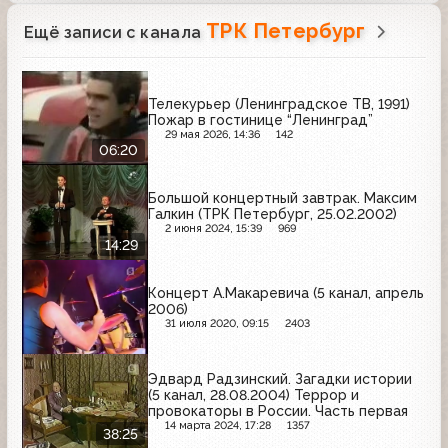
ТРК Петербург
Ещё записи с канала
Телекурьер (Ленинградское ТВ, 1991)
Пожар в гостинице “Ленинград”
29 мая 2026, 14:36
142
06:20
Большой концертный завтрак. Максим
Галкин (ТРК Петербург, 25.02.2002)
2 июня 2024, 15:39
969
14:29
Концерт А.Макаревича (5 канал, апрель
2006)
31 июля 2020, 09:15
2403
Эдвард Радзинский. Загадки истории
(5 канал, 28.08.2004) Террор и
провокаторы в России. Часть первая
14 марта 2024, 17:28
1357
38:25