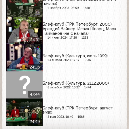
начала)
1 ноября 2023, 23:59
1458
Блеф-клуб (ТРК Петербург, 2000)
Аркадий Вайнер, Исаак Шварц, Марк
Тайманов (не с начала)
14 июля 2024, 17:29
1223
24:31
Блеф-клуб (Культура, июль 1999)
13 января 2023, 17:17
1336
24:26
Блеф-клуб (Культура, 31.12.2000)
8 октября 2022, 16:27
1474
47:44
Блеф-клуб (ТРК Петербург, август
1999)
8 мая 2023, 18:49
1566
24:49