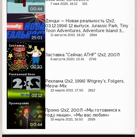
7 мая 2025, 18:12
551
00:44
Денди — Новая реальность (2х2,
03.12.1994) 12 выпуск. Jurassic Park, Tiny
Toon Adventures, Adventure Island 3,
Batman Returns, Goof Troop, Pitrates of
11 августа 2015, 18:22
2694
25:01
Dark Water
Заставка
Заставка "Сейчас ATHF" (2х2, 2007)
6 августа 2020, 10:41
2745
00:10
Рекламный блок
Реклама (2х2, 1996) Wrigrey's, Folgers,
Meow-Mix
22 марта 2015, 17:50
2612
02:12
Проморолик
Промо (2x2, 2007) «Мы готовимся к
году мыши», «Мы вас любим»
16 марта 2021, 16:50
2939
00:44