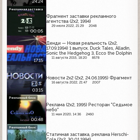
24:24
Рекламная заставка
Фрагмент заставки рекламного
агентства (2x2, 1994)
29 июля 2022, 21:29
2048
00:05
Денди — Новая реальность (2х2,
17.09.1994) 1 выпуск. Duck Tales, Alladin,
Sonic the Hedgehog 3, Ecco the Dolphin
11 августа 2015, 18:20
8578
17:15
Новости 2х2 (2х2, 24.06.1995) Фрагмент
16 августа 2022, 21:47
2007
03:15
Рекламный блок
Реклама (2x2, 1995) Ресторан "Седьмое
небо"
11 мая 2020, 14:36
2460
00:48
Рекламный блок
Статичная заставка, реклама Herschi-
Cola (2х2, 30.01.1994)