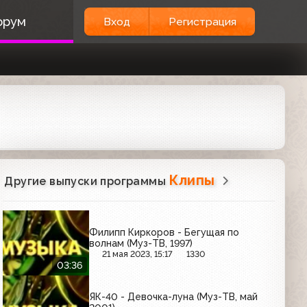
орум
Вход
Регистрация
Клипы
Другие выпуски программы
Филипп Киркоров - Бегущая по
волнам (Муз-ТВ, 1997)
21 мая 2023, 15:17
1330
03:36
ЯК-40 - Девочка-луна (Муз-ТВ, май