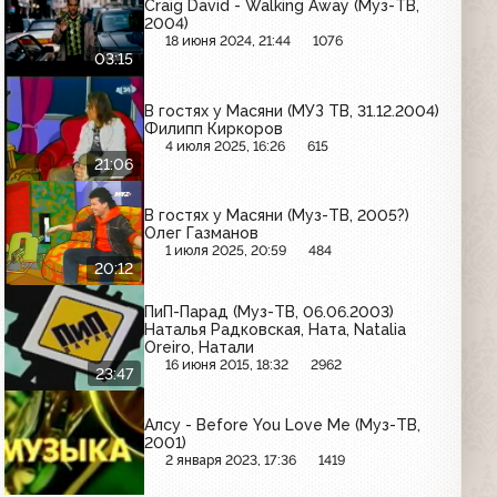
Craig David - Walking Away (Муз-ТВ,
2004)
18 июня 2024, 21:44
1076
03:15
В гостях у Масяни (МУЗ ТВ, 31.12.2004)
Филипп Киркоров
4 июля 2025, 16:26
615
21:06
В гостях у Масяни (Муз-ТВ, 2005?)
Олег Газманов
1 июля 2025, 20:59
484
20:12
ПиП-Парад (Муз-ТВ, 06.06.2003)
Наталья Радковская, Ната, Natalia
Oreiro, Натали
16 июня 2015, 18:32
2962
23:47
Алсу - Before You Love Me (Муз-ТВ,
2001)
2 января 2023, 17:36
1419