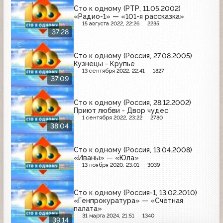
Сто к одному (РТР, 11.05.2002)
«Радио-1» — «101-я рассказка»
15 августа 2022, 22:26
2235
37:28
Сто к одному (Россия, 27.08.2005)
Кузнецы - Крупье
13 сентября 2022, 22:41
1827
37:09
Сто к одному (Россия, 28.12.2002)
Приют любви - Двор чудес
1 сентября 2022, 23:22
2780
38:04
Сто к одному (Россия, 13.04.2008)
«Иваны» — «Юла»
13 ноября 2020, 23:01
3039
Сто к одному (Россия-1, 13.02.2010)
«Генпрокуратура» — «Счётная
палата»
31 марта 2024, 21:51
1340
39:14