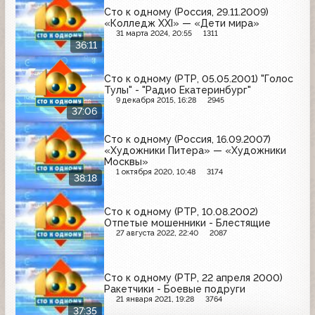
Сто к одному (Россия, 29.11.2009)
«Колледж XXI» — «Дети мира»
31 марта 2024, 20:55
1311
36:11
Сто к одному (РТР, 05.05.2001) "Голос
Тулы" - "Радио Екатеринбург"
9 декабря 2015, 16:28
2945
37:06
Сто к одному (Россия, 16.09.2007)
«Художники Питера» — «Художники
Москвы»
1 октября 2020, 10:48
3174
38:18
Сто к одному (РТР, 10.08.2002)
Отпетые мошенники - Блестящие
27 августа 2022, 22:40
2087
Сто к одному (РТР, 22 апреля 2000)
Ракетчики - Боевые подруги
21 января 2021, 19:28
3764
37:35