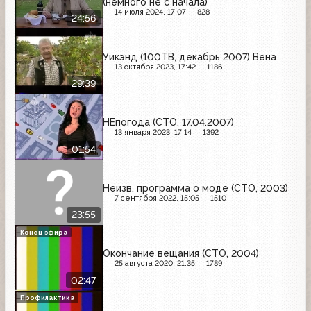
(немного не с начала)
14 июля 2024, 17:07
828
24:56
Уикэнд (100ТВ, декабрь 2007) Вена
13 октября 2023, 17:42
1186
29:39
НЕпогода (СТО, 17.04.2007)
13 января 2023, 17:14
1392
01:54
Неизв. программа о моде (СТО, 2003)
7 сентября 2022, 15:05
1510
23:55
Конец эфира
Окончание вещания (СТО, 2004)
25 августа 2020, 21:35
1789
02:47
Профилактика