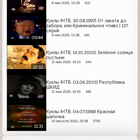
8 мая 2025, 10:29
501
Куклы (НТВ, 30.08.1997) От заката до
забора, или Криминальное чтиво | 127
серия
8 мая 2025, 13:38
641
09:44
Куклы (НТВ, 14.10.2001) Зелёное солнце
пустыни
11 мая 2025, 16:10
544
17:32
Куклы (НТВ, 03.06.2001) Республика
ШКИД
11 мая 2025, 15:55
485
Куклы (НТВ, 04.07.1998) Красная
шапочка
10 августа 2022, 23:28
1793
11:31