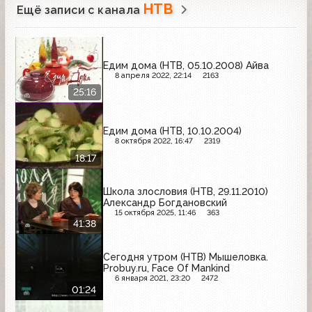
НТВ
Ещё записи с канала
Едим дома (НТВ, 05.10.2008) Айва
8 апреля 2022, 22:14
2163
25:16
Едим дома (НТВ, 10.10.2004)
8 октября 2022, 16:47
2319
18:17
Школа злословия (НТВ, 29.11.2010)
Александр Богдановский
15 октября 2025, 11:46
363
41:38
Сегодня утром (НТВ) Мышеловка.
Probuy.ru, Face Of Mankind
6 января 2021, 23:20
2472
01:24