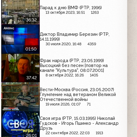
Парад к дню ВМФ (РТР, 1996)
13 октября 2023, 16:51
1263
36:32
Анонс
Диктор Владимир Березин (РТР,
14.11.1999)
30 июля 2020, 16:48
4359
01:50
Фрак народа (РТР, 23.05.1999)
Высоцкий без песен [повтор на
канале "Культура", 08.07.2001]
8 октября 2022, 16:26
1405
37:42
Вести-Москва (Россия, 23.05.2007)
Глумление над ветераном Великой
Отечественной войны
19 июля 2026, 01:07
71
Своя игра (РТР, 15.03.1995) Николай
Гудсков - Игорь Пшинко - Александр
Друзь
22 сентября 2022, 22:03
1913
26:01