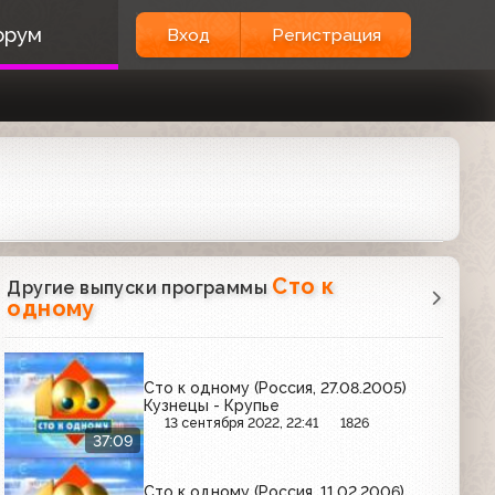
орум
Вход
Регистрация
Сто к
Другие выпуски программы
одному
Сто к одному (Россия, 27.08.2005)
Кузнецы - Крупье
13 сентября 2022, 22:41
1826
37:09
Cто к одному (Россия, 11.02.2006)