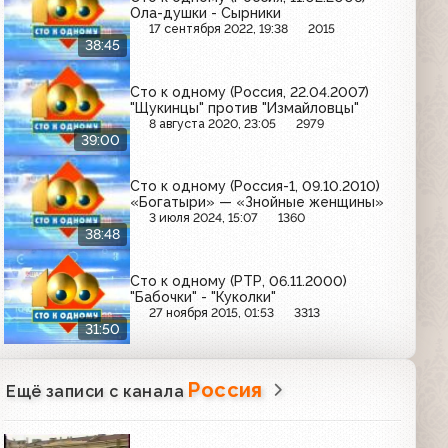
Ола-душки - Сырники
17 сентября 2022, 19:38
2015
38:45
Сто к одному (Россия, 22.04.2007)
"Щукинцы" против "Измайловцы"
8 августа 2020, 23:05
2979
39:00
Сто к одному (Россия-1, 09.10.2010)
«Богатыри» — «Знойные женщины»
3 июля 2024, 15:07
1360
38:48
Сто к одному (РТР, 06.11.2000)
"Бабочки" - "Куколки"
27 ноября 2015, 01:53
3313
31:50
Россия
Ещё записи с канала