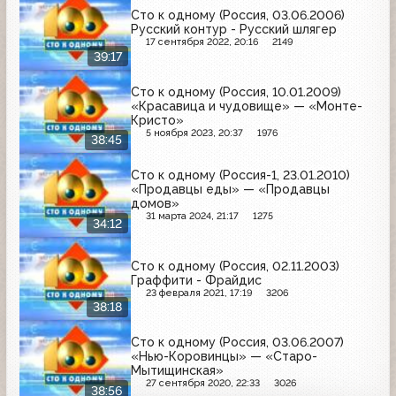
Сто к одному (Россия, 03.06.2006)
Русский контур - Русский шлягер
17 сентября 2022, 20:16
2149
39:17
Сто к одному (Россия, 10.01.2009)
«Красавица и чудовище» — «Монте-
Кристо»
5 ноября 2023, 20:37
1976
38:45
Сто к одному (Россия-1, 23.01.2010)
«Продавцы еды» — «Продавцы
домов»
31 марта 2024, 21:17
1275
34:12
Сто к одному (Россия, 02.11.2003)
Граффити - Фрайдис
23 февраля 2021, 17:19
3206
38:18
Сто к одному (Россия, 03.06.2007)
«Нью-Коровинцы» — «Старо-
Мытищинская»
27 сентября 2020, 22:33
3026
38:56