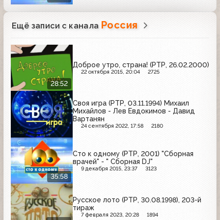
Россия
Ещё записи с канала
Доброе утро, страна! (РТР, 26.02.2000)
22 октября 2015, 20:04
2725
28:52
Своя игра (РТР, 03.11.1994) Михаил
Михайлов - Лев Евдокимов - Давид
Вартанян
24 сентября 2022, 17:58
2180
Сто к одному (РТР, 2001) "Сборная
врачей" - " Сборная DJ"
9 декабря 2015, 23:37
3123
35:58
Русское лото (РТР, 30.08.1998), 203-й
тираж
7 февраля 2023, 20:28
1894