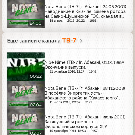
Nota Bene (ТВ-7 [г. Абакан], 24.05.2001)
Наводнение в Кызыле, замена ротора
на Саяно-Шушенской ГЭС, скандал в
МВД Хакасии, суд над Юрием
18 апреля 2015, 20:22
1968
24:00
Дьяченко, в Черногорске был подписан
трёхстроний договор
ТВ-7
Ещё записи с канала
Nibe Nime (ТВ-7 [г. Абакан], 01.01.1999)
Окончание выпуска
21 октября 2016, 12:17
1945
00:22
Nota Bene (ТВ-7 [г. Абакан], 28.11.2008)
В посёлке Энергетик Усть-
Абаканского района "Хакасэнерго"
вышло на борьбу с воровством
11 июля 2015, 20:57
2127
02:04
электроэнергии
Nota Bene (ТВ-7 [г. Абакан], июль 2001)
Затянувшийся ремонт в
филологическом корпусе ХГУ
15 декабря 2014, 18:50
2157
02:07