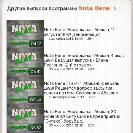
Nota Bene
Другие выпуски программы
Nota Bene (Видеоканал-Абакан, 11
августа 1997) Деноминация
1 декабря 2014, 19:49
2544
04:17
Nota Bene (Видеоканал-Абакан, 4 июля
1997) Ведущая выпуска - Елена
Певгонен [2-й отрывок]
30 ноября 2014, 21:59
2800
05:41
Nota Bene (ТВ-7 [г. Абакан], февраль
1998) Решается вопрос закрытия
свалки на горе Самохвал в Абакане
12 декабря 2014, 21:13
2301
02:44
Nota Bene (Видеоканал-Абакан, 30
июня 1997) Ситуация на предприятии
"Ситекс", борьба с
несанкционированной торговлей, День
30 ноября 2014, 21:30
2571
06:57
молодежи в Абакане