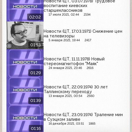
Новости (ЦТ, 03.07.1978) Трудовое
воспитание киевских
старшеклассников
17 июля 2021, 02:44
2194
02:02
Новости (ЦТ, 17.03.1971) Снижение цен
на телевизоры
5 января 2021, 19:44
2417
01:53
Новости (ЦТ, 11.11.1978) Новый
стереомагнитофон "Маяк"
24 января 2021, 23:46
2616
01:29
Новости (ЦТ, 22.09.1974) 30 лет
Таллинскому переходу
13 января 2021, 00:54
2560
01:39
Новости (ЦТ, 23.09.1974) Траление мин
в Суэцком заливе
16 декабря 2021, 03:51
1865
01:16