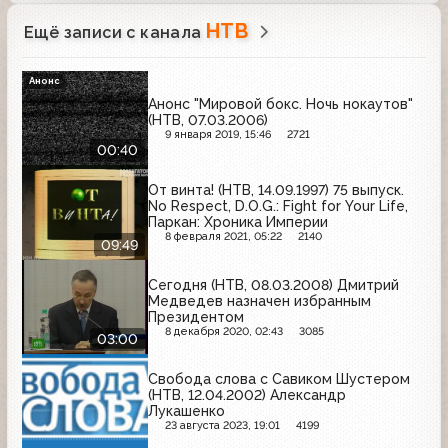
НТВ
Ещё записи с канала
Анонс
Анонс "Мировой бокс. Ночь нокаутов"
(НТВ, 07.03.2006)
9 января 2019, 15:46
2721
00:40
От винта! (НТВ, 14.09.1997) 75 выпуск.
No Respect, D.O.G.: Fight for Your Life,
Паркан: Хроника Империи
8 февраля 2021, 05:22
2140
09:49
Сегодня (НТВ, 08.03.2008) Дмитрий
Медведев назначен избранным
Президентом
8 декабря 2020, 02:43
3085
03:00
Свобода слова с Савиком Шустером
(НТВ, 12.04.2002) Александр
Лукашенко
23 августа 2023, 19:01
4199