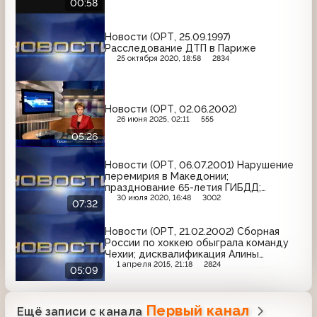
00:58
Новости (ОРТ, 25.09.1997)
Расследование ДТП в Париже
25 октября 2020, 18:58
2834
Новости (ОРТ, 02.06.2002)
26 июня 2025, 02:11
555
05:26
Новости (ОРТ, 06.07.2001) Нарушение
перемирия в Македонии;
празднование 65-летия ГИБДД;
тренировка перед полётом в космос
30 июля 2020, 16:48
3002
07:32
Новости (ОРТ, 21.02.2002) Сборная
России по хоккею обыграла команду
Чехии; дисквалификация Алины
Кабаевой и Ирины Чащиной
1 апреля 2015, 21:18
2824
05:09
Первый канал
Ещё записи с канала