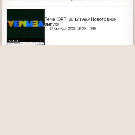
Тема (ОРТ, 25.12.1996) Новогодний
выпуск
27 октября 2025, 18:06
385
Анонс
Анонс (Первый канал, осень 2006) НЛО:
Вторжение на Землю
20 июня 2020, 20:16
2580
00:52
Анонс
Анонс сериала "Убойная сила" (Первый
канал, 2005)
5 декабря 2014, 19:54
3844
00:51
Здесь и сейчас (ОРТ, 01.07.1999) Артур
Чилингаров, Александр Шохин,
Владимир Жириновский и Владимир
Зорин
5 октября 2021, 20:29
2130
17:35
Народ против (ОРТ, 24.07.2002) (не с