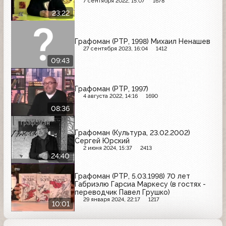
7 сентября 2022, 15:07
1678
23:22
Графоман (РТР, 1998) Михаил Ненашев
27 сентября 2023, 16:04
1412
09:43
Графоман (РТР, 1997)
4 августа 2022, 14:16
1690
08:36
Графоман (Культура, 23.02.2002)
Сергей Юрский
2 июня 2024, 15:37
2413
24:40
Графоман (РТР, 5.03.1998) 70 лет
Габриэлю Гарсиа Маркесу (в гостях -
переводчик Павел Грушко)
29 января 2024, 22:17
1217
10:01