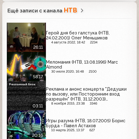
НТВ
Ещё записи с канала
Герой дня без галстука (НТВ,
24.02.2001) Олег Меньшиков
4 августа 2022, 18:42
2234
26:11
Меломания (НТВ, 13.08.1996) Marc
Almond
30 июля 2020, 16:48
2100
58:17
Рекламный блок
Реклама и анонс концерта "Дедушки
по вызову, или Посторонним вход
разрешён" (НТВ, 31.12.2003)
Эльдорадо, Le Cafe, Флагман,
8 ноября 2015, 23:38
3346
03:11
АрбатПрестиж Миф
Игры разума (НТВ, 18.07.2005) Борис
Бурда - Павел Астахов
10 марта 2025, 13:37
627
20:16