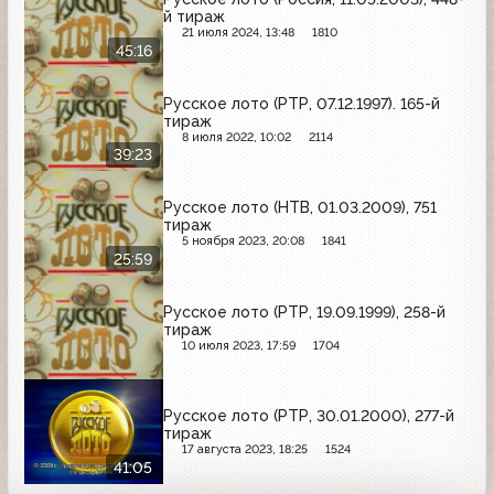
й тираж
21 июля 2024, 13:48
1810
45:16
Русское лото (РТР, 07.12.1997). 165-й
тираж
8 июля 2022, 10:02
2114
39:23
Русское лото (НТВ, 01.03.2009), 751
тираж
5 ноября 2023, 20:08
1841
25:59
Русское лото (РТР, 19.09.1999), 258-й
тираж
10 июля 2023, 17:59
1704
Русское лото (РТР, 30.01.2000), 277-й
тираж
17 августа 2023, 18:25
1524
41:05