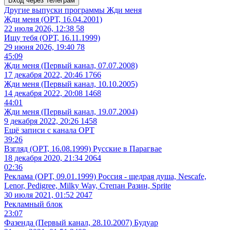
Вход через Телеграм
Другие выпуски программы
Жди меня
Жди меня (ОРТ, 16.04.2001)
22 июля 2026, 12:38
58
Ищу тебя (ОРТ, 16.11.1999)
29 июня 2026, 19:40
78
45:09
Жди меня (Первый канал, 07.07.2008)
17 декабря 2022, 20:46
1766
Жди меня (Первый канал, 10.10.2005)
14 декабря 2022, 20:08
1468
44:01
Жди меня (Первый канал, 19.07.2004)
9 декабря 2022, 20:26
1458
Ещё записи с канала
ОРТ
39:26
Взгляд (ОРТ, 16.08.1999) Русские в Парагвае
18 декабря 2020, 21:34
2064
02:36
Реклама (ОРТ, 09.01.1999) Россия - щедрая душа, Nescafe,
Lenor, Pedigree, Milky Way, Степан Разин, Sprite
30 июля 2021, 01:52
2047
Рекламный блок
23:07
Фазенда (Первый канал, 28.10.2007) Будуар