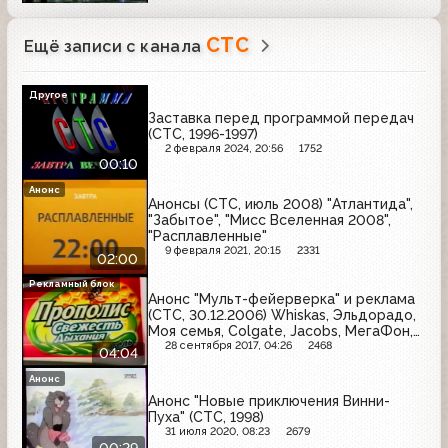
СТС
Ещё записи с канала
Другое
Заставка перед программой передач
(СТС, 1996-1997)
2 февраля 2024, 20:56
1752
00:10
Анонс
Анонсы (СТС, июль 2008) "Атлантида",
"Забытое", "Мисс Вселенная 2008",
"Расплавленные"
9 февраля 2021, 20:15
2331
02:00
Рекламный блок
Анонс "Мульт-фейерверка" и реклама
(СТС, 30.12.2006) Whiskas, Эльдорадо,
Моя семья, Colgate, Jacobs, МегаФон,
Orbit
28 сентября 2017, 04:26
2468
04:04
Анонс
Анонс "Новые приключения Винни-
Пуха" (СТС, 1998)
31 июля 2020, 08:23
2679
00:29