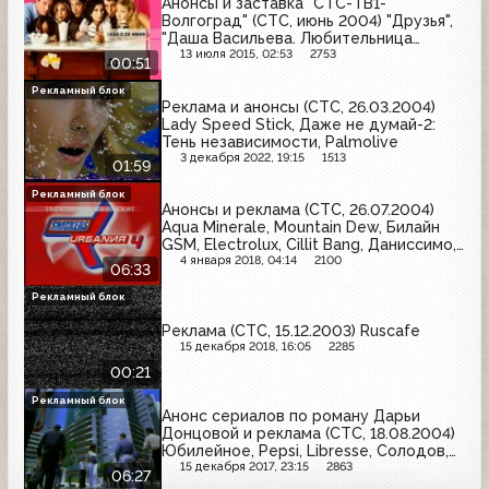
Анонсы и заставка "СТС-ТВ1-
Волгоград" (СТС, июнь 2004) "Друзья",
"Даша Васильева. Любительница
частного сыска-2"
13 июля 2015, 02:53
2753
00:51
Рекламный блок
Реклама и анонсы (СТС, 26.03.2004)
Lady Speed Stick, Даже не думай-2:
Тень независимости, Palmolive
3 декабря 2022, 19:15
1513
01:59
Рекламный блок
Анонсы и реклама (СТС, 26.07.2004)
Aqua Minerale, Mountain Dew, Билайн
GSM, Electrolux, Cillit Bang, Даниссимо,
Lipton, Солодов
4 января 2018, 04:14
2100
06:33
Рекламный блок
Реклама (СТС, 15.12.2003) Ruscafe
15 декабря 2018, 16:05
2285
00:21
Рекламный блок
Анонс сериалов по роману Дарьи
Донцовой и реклама (СТС, 18.08.2004)
Юбилейное, Pepsi, Libresse, Солодов,
Bio Max, Очаково, Mentos
15 декабря 2017, 23:15
2863
06:27