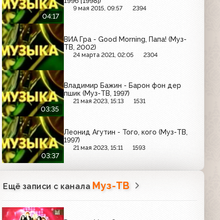
1996 [1998])
9 мая 2015, 09:57
2394
04:17
ВИА Гра - Good Morning, Папа! (Муз-
ТВ, 2002)
24 марта 2021, 02:05
2304
Владимир Бажин - Барон фон дер
пшик (Муз-ТВ, 1997)
21 мая 2023, 15:13
1531
03:35
Леонид Агутин - Того, кого (Муз-ТВ,
1997)
21 мая 2023, 15:11
1593
03:37
Муз-ТВ
Ещё записи с канала