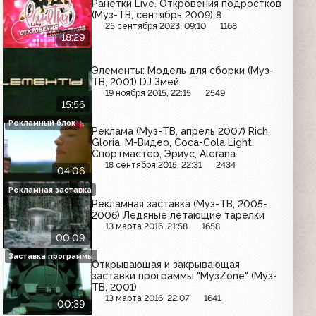
Ранетки Live. Откровения подростков
(Муз-ТВ, сентябрь 2009) 8
25 сентября 2023, 09:10
1168
18:29
Элементы: Модель для сборки (Муз-
ТВ, 2001) DJ Змей
19 ноября 2015, 22:15
2549
15:56
Рекламный блок
Реклама (Муз-ТВ, апрель 2007) Rich,
Gloria, М-Видео, Coca-Cola Light,
Спортмастер, Эриус, Alerana
18 сентября 2015, 22:31
2434
04:06
Рекламная заставка
Рекламная заставка (Муз-ТВ, 2005-
2006) Ледяные летающие тарелки
13 марта 2016, 21:58
1658
00:09
Заставка программы
Открывающая и закрывающая
заставки программы "МузZone" (Муз-
ТВ, 2001)
13 марта 2016, 22:07
1641
00:39