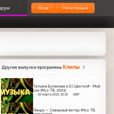
орум
Вход
Регистрация
Клипы
Другие выпуски программы
Татьяна Буланова и DJ Цветкoff - Мой
сон (Муз-ТВ, 2001)
10 марта 2021, 16:35
1987
Линда — Северный ветер (Муз-ТВ,