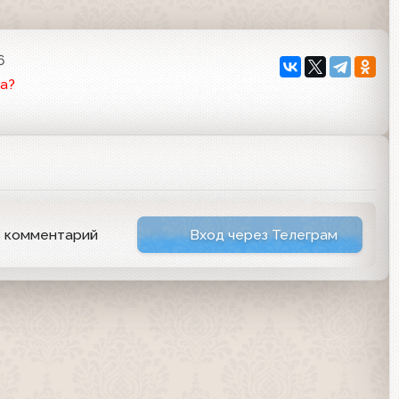
6
а?
ь комментарий
Вход через Телеграм